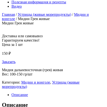
Полезная информация и рецепты
Видео
Главная
/
Устрицы (живые морепродукты)
/
Мидии и
вонголе
/ Мидии Грея живые
Мидии Грея живые
Доставка или самовывоз
Гарантируем качество!
Цена за 1 шт
150
₽
Заказать
Мидия дальневосточная (грея) живая
Вес: 100-150 гр/шт
Категории:
Мидии и вонголе
,
Устрицы (живые
морепродукты)
Описание
Описание