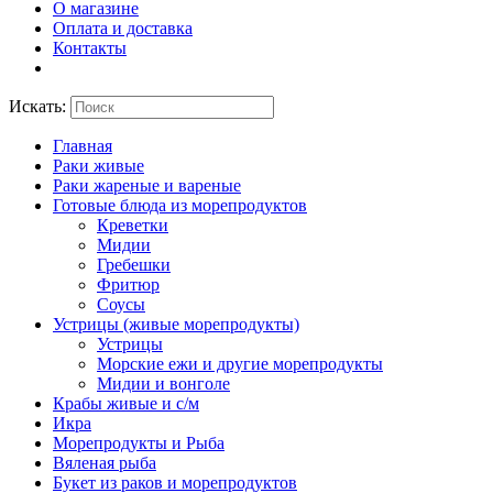
О магазине
Оплата и доставка
Контакты
Искать:
Главная
Раки живые
Раки жареные и вареные
Готовые блюда из морепродуктов
Креветки
Мидии
Гребешки
Фритюр
Соусы
Устрицы (живые морепродукты)
Устрицы
Морские ежи и другие морепродукты
Мидии и вонголе
Крабы живые и с/м
Икра
Морепродукты и Рыба
Вяленая рыба
Букет из раков и морепродуктов