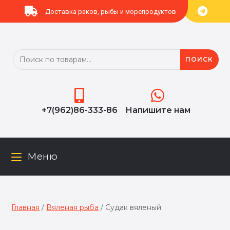
Доставка раков, рыбы и морепродуктов
ПОИСК
+7(962)86-333‬-86
Напишите нам
Меню
Главная
/
Вяленая рыба
/ Судак вяленый