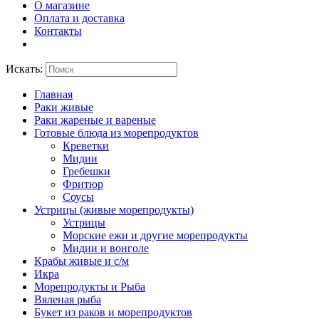
О магазине
Оплата и доставка
Контакты
Искать:
Главная
Раки живые
Раки жареные и вареные
Готовые блюда из морепродуктов
Креветки
Мидии
Гребешки
Фритюр
Соусы
Устрицы (живые морепродукты)
Устрицы
Морские ежи и другие морепродукты
Мидии и вонголе
Крабы живые и с/м
Икра
Морепродукты и Рыба
Вяленая рыба
Букет из раков и морепродуктов