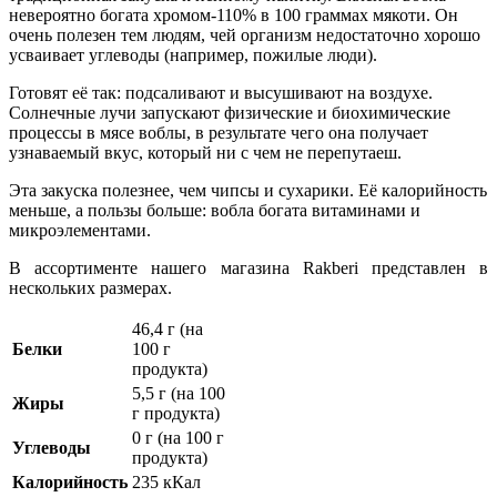
невероятно богата хромом-110% в 100 граммах мякоти. Он
очень полезен тем людям, чей организм недостаточно хорошо
усваивает углеводы (например, пожилые люди).
Готовят её так: подсаливают и высушивают на воздухе.
Солнечные лучи запускают физические и биохимические
процессы в мясе воблы, в результате чего она получает
узнаваемый вкус, который ни с чем не перепутаеш.
Эта закуска полезнее, чем чипсы и сухарики. Её калорийность
меньше, а пользы больше: вобла богата витаминами и
микроэлементами.
В ассортименте нашего магазина Rakberi представлен в
нескольких размерах.
46,4 г (на
Белки
100 г
продукта)
5,5 г (на 100
Жиры
г продукта)
0 г (на 100 г
Углеводы
продукта)
Калорийность
235 кКал